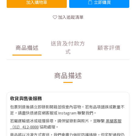
加入購物車
立即購買
加入追蹤清單
送貨及付款方
商品描述
顧客評價
式
商品描述
收貨與售後服務
包裹到達後請立即錄影開箱並檢查內容物。若有品項錯誤或數量不
足，請盡快透過官網客服或 Instagram 聯繫我們。
若屬運輸退冰或碰撞損壞，請保留錄影與照片，並聯繫
黑貓客服
（02）412-8888
協助處理。
商品將以冷凍方式寄送，我們會盡力做好防護措施，但宅配過程仍