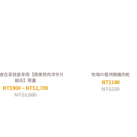
食在家就能享用【蔬果原肉洋芋片
牧場の香烘嫩雞肉乾
組合】限量
NT$180
NT$900 ~ NT$2,700
NT$220
NT$2,880