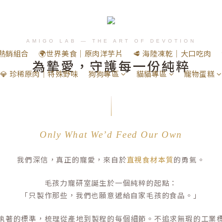
AMIGO LAB — THE ART OF DEVOTION
｜熱銷組合
🌍世界美食｜原肉洋芋片
🥩 海陸凍乾｜大口吃肉
為摯愛，守護每一份純粹
💎 珍稀原肉｜特殊野味
狗狗專區
貓貓專區
寵物蛋糕
Only What We’d Feed Our Own
我們深信，真正的寵愛，來自於
直視食材本質
的勇氣。
毛孩力寵研室誕生於一個純粹的起點：
「只製作那些，我們也願意遞給自家毛孩的食品。」
執著的標準，梳理從產地到製程的每個細節。不追求無瑕的工業