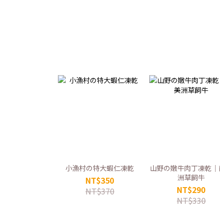
小漁村の特大蝦仁凍乾
山野の嫩牛肉丁凍乾｜
洲草飼牛
NT$350
NT$290
NT$370
NT$330