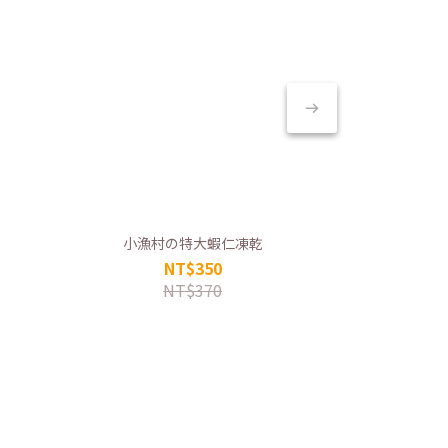
小漁村の特大蝦仁凍乾
NT$350
NT$370