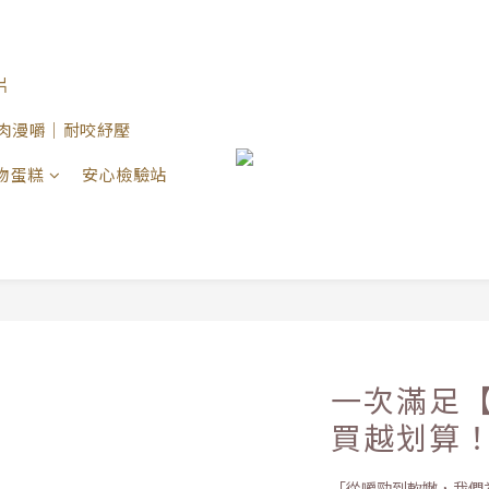
片
 原肉漫嚼｜耐咬紓壓
物蛋糕
安心檢驗站
一次滿足
買越划算
「從嚼勁到軟嫩，我們