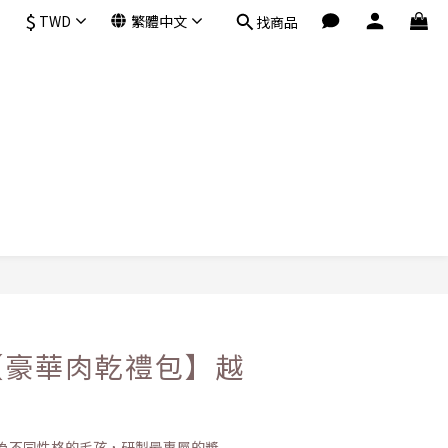
$
TWD
繁體中文
找商品
立即購買
【豪華肉乾禮包】越
！
為不同性格的毛孩，研製最專屬的獎