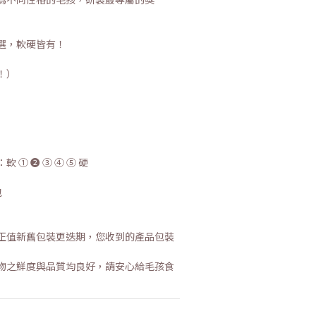
選，軟硬皆有！
！）
 ① ❷ ③ ④ ⑤ 硬
包
正值新舊包裝更迭期，您收到的產品包裝
物之鮮度與品質均良好，請安心給毛孩食