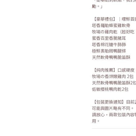
勵。」
【豪華禮包】｜嚐鮮首
塔香羅勒蜂蜜雞軟骨
牧場の雞肉乾（超好吃
蜜香百里香脆豬耳
塔香棉花糖牛肺肺
極鮮奧勒岡鴨腱條
天然軟骨鴨鴨脆笛酥
【純肉推薦】口感硬度：軟
牧場の香烘嫩雞肉 2包
天然軟骨鴨鴨脆笛酥2
低敏櫻桃鴨肉乾2包
【包裝更換通知】目前
可能與圖片略有不同。
請放心，兩款包裝內容
用。