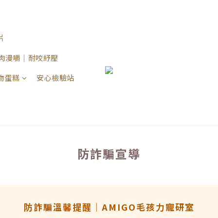
片
 原肉漫嚼｜耐咬紓壓
物蛋糕
安心檢驗站
防詐騙宣導
防詐騙溫馨提醒｜AMIGO毛孩力寵研室