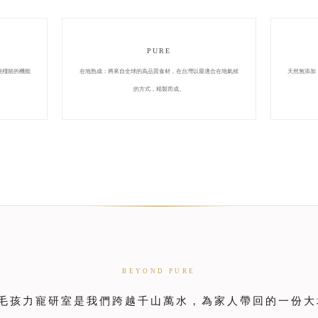
PURE
藥殘留的機能
在地熟成：將來自全球的高品質食材，在台灣以最適合在地氣候
天然無添加
的方式，精製而成。
BEYOND PURE
O毛孩力寵研室是我們跨越千山萬水，為家人帶回的一份