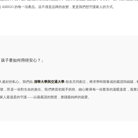
竿
，孩子要如何用得安心？」
家人最好的私心。我們由
清華大學與交通大學
校友共同創立，將求學時期養成的嚴謹與細膩，
口號，而是一份對生命的責任。我們將當初親手烘焙、細心雕琢每一份驚喜的溫暖溫度，落實
家人最溫柔的守護——以最嚴謹的態度，實踐最純粹的寵愛。