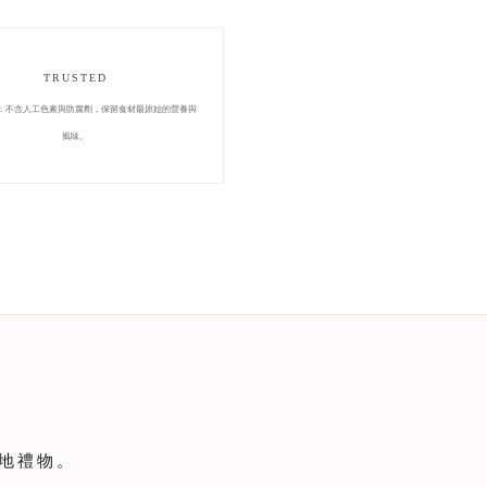
TRUSTED
：不含人工色素與防腐劑，保留食材最原始的營養與
風味。
大地禮物。