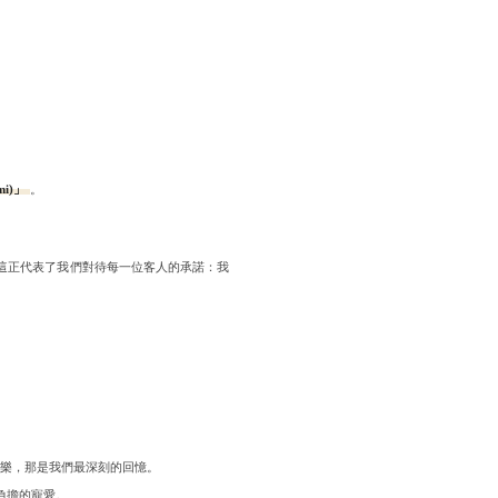
mi)」
這正代表了我們對待每一位客人的承諾：我
感到快樂，那是我們最深刻的回憶。
負擔的寵愛。