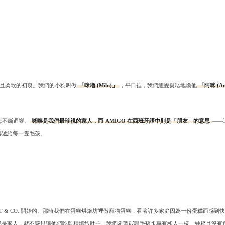
且柔軟的初衷。我們的小狗叫做
「咪嚕 (Milu)」
，平日裡，我們總愛親暱地喚他
「阿咪 (A
海不斷迴響。
咪嚕是我們最珍視的家人，而 AMIGO 在西班牙語中則是「朋友」的意思
——
 OF PET & CO. 開始的。那時我們在蛋糕烘焙坊裡做寵物蛋糕，看著許多家庭因為一份蛋糕而
然是家人，就不該只讓他們吃乾糧填飽肚子。我們希望能讓毛孩也享有和人一樣、純粹且沒有