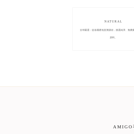
NATURAL
全球嚴選：從各國產地直溯源頭，挑選純淨、無農
原料。
AMIG