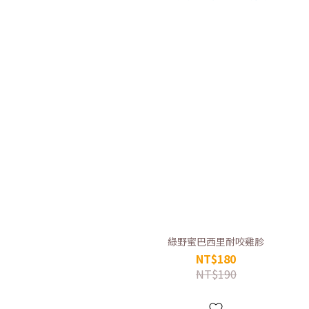
綠野蜜巴西里耐咬雞胗
NT$180
NT$190