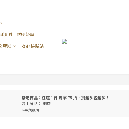
片
 原肉漫嚼｜耐咬紓壓
物蛋糕
安心檢驗站
指定商品：任選 1 件 即享 75 折，買越多省越多！
適用通路：
網店
條款與細則