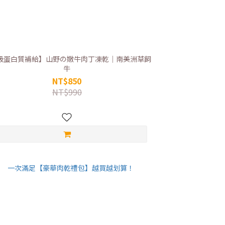
級蛋白質補給】山野の嫩牛肉丁凍乾｜南美洲草飼
牛
NT$850
NT$990