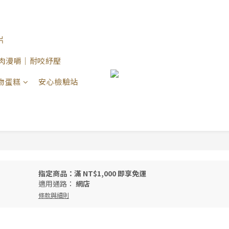
片
 原肉漫嚼｜耐咬紓壓
物蛋糕
安心檢驗站
指定商品：滿 NT$1,000 即享免運
適用通路：
網店
條款與細則