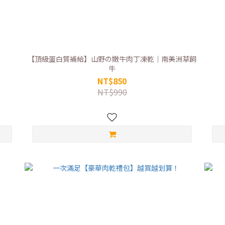
【頂級蛋白質補給】山野の嫩牛肉丁凍乾｜南美洲草飼
牛
NT$850
NT$990