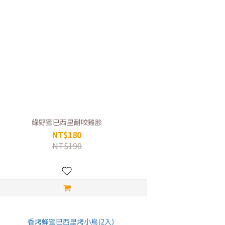
綠野蜜巴西里耐咬雞胗
NT$180
NT$190