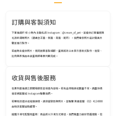
訂購與客製須知
下單後請於 48 小時內 主動私訊 Instagram：@cream_of_pet，並提供訂單編號與
毛孩的清晰照片（建議含正面、側面、背面、尾巴）。我們會依照片設計擬真外
觀並進行製作。
若逾時未提供照片，視同放棄客製細節，蛋糕將改以本頁示意款式製作，造型、
比例與表情由本店蛋糕師專業判斷完成。
收貨與售後服務
包裹到達後請立即開箱錄影並檢查內容物。若有品項錯誤或數量不足，請盡快透
過官網客服或 Instagram聯繫我們。
若屬物流退冰或碰撞損壞，請保留錄影與照片，並聯繫 黑貓客服 （02）412-8888
由物流客服協助處理。
提醒冷凍宅配寵物蛋糕：商品將以冷凍方式寄送，我們會盡力做好防護措施，但