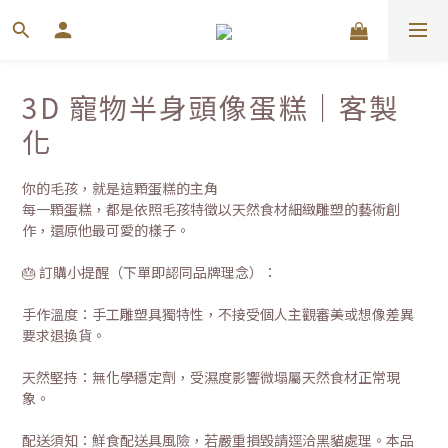
3D 寵物半身頭像蛋糕｜客製
化
你的毛孩，就是這顆蛋糕的主角
每一顆蛋糕，都是依照毛孩特徵以天然食材細緻雕塑的藝術創
作，還原他最可愛的樣子。
🎂 訂購小提醒（下單即認同品牌理念）：
手作溫度：手工雕塑具獨特性，不接受個人主觀審美或想像差異
要求退換貨。
天然堅持：無化學穩定劑，受濕度影響微塌屬天然食材正常現
象。
配送須知：鮮食配送具風險，若嚴重損毀請逕洽黑貓處理。本品