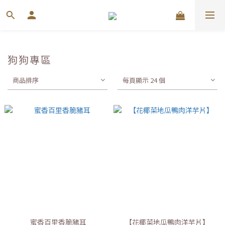
狗狗專區
商品排序
每頁顯示 24 個
蜜香百里香脆豬耳
【花椰菜地瓜鴨肉洋芋片】