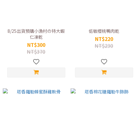
8/25出貨預購小漁村の特大蝦
低敏櫻桃鴨肉乾
仁凍乾
NT$220
NT$300
NT$230
NT$370