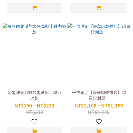
金蛋味覺派對の蛋黃酥｜雞卵
一次滿足【豪華肉乾禮包】越
凍乾
買越划算！
NT$150 ~ NT$220
NT$1,100 ~ NT$1,150
NT$330
NT$1,220